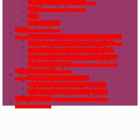
Dit kan allemaal met schapenwol
Poëzie
Stages
Ook bezoek waard
Nieuws
Elisa Dul adopteert eerste lammetjes, Daisy en Dullie
Margje Fikse adopteert eerste lammetje van 2025
Jan Terlouw adopteert eerste lammetje van 2024
Loes Riphagen adopteert eerste lammetje van 2023
In memoriam: Dick Snel
Bij ons 70-jarig bestaan
Meer dan een verzameling schapen
De schoonheid van het Veluwse Heideschaap
In sommige opzichten staat de tijd 70 jaar stil
Contact en bezoeken