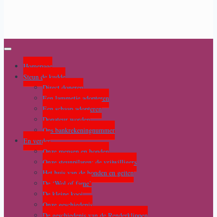
Homepage
Steun de kudde
Direct doneren
Een lammetje adopteren
Een schaap adopteren
Donateur worden
Ons bankrekeningnummer
En verder
Onze mensen en honden
Onze steunpilaren: de vrijwilligers
Het huis van de honden en geiten
De ‘Wol of fame’
De kleine kooi
Onze geschiedenis
De geschiedenis van de Renderklippen