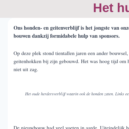
Het h
Ons honden- en geitenverblijf is het jongste van o
bouwen dankzij formidabele hulp van sponsors.
Op deze plek stond tientallen jaren een ander bouwsel, 
geitenhokken bij zijn gebouwd. Het was hoog tijd om he
niet uit zag.
Het oude herdersverblijf waarin ook de honden zaten. Links ee
De nieuwbouw had veel voeten in aarde. Uiteindelijk