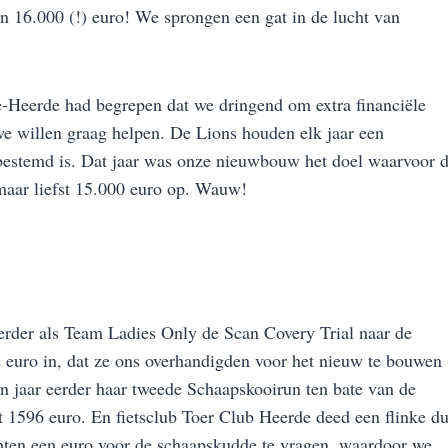
n 16.000 (!) euro! We sprongen een gat in de lucht van
e-Heerde had begrepen dat we dringend om extra financiële
e willen graag helpen. De Lions houden elk jaar een
bestemd is. Dat jaar was onze nieuwbouw het doel waarvoor 
maar liefst 15.000 euro op. Wauw!
erder als Team Ladies Only de Scan Covery Trial naar de
euro in, dat ze ons overhandigden voor het nieuw te bouwen
n jaar eerder haar tweede Schaapskooirun ten bate van de
 1596 euro. En fietsclub Toer Club Heerde deed een flinke du
chten een euro voor de schaapskudde te vragen, waardoor we