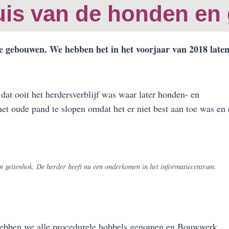
uis van de honden en 
nze gebouwen. We hebben het in het voorjaar van 2018 late
dat ooit het herdersverblijf was waar later honden- en
t oude pand te slopen omdat het er niet best aan toe was en 
n geitenhok. De herder heeft nu een onderkomen in het informatiecentrum.
 hebben we alle procedurele hobbels genomen en Bouwwerk